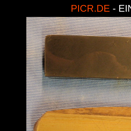
PICR.DE
- E