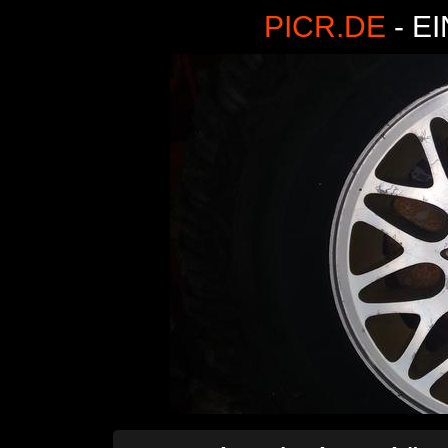
PICR.DE
- E