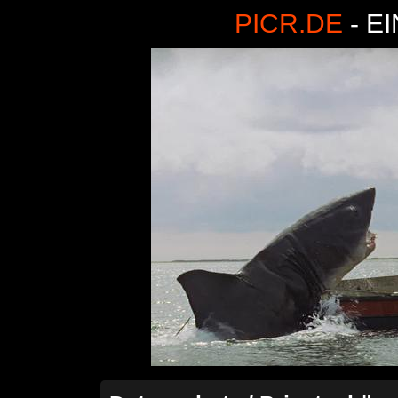
PICR.DE
- E