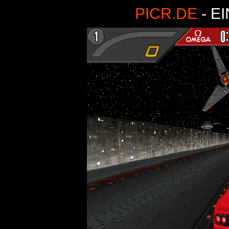
PICR.DE
- E