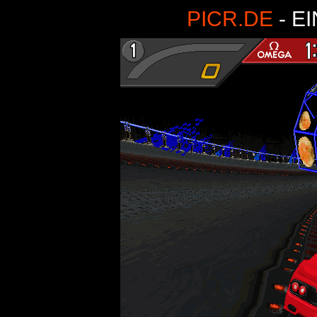
PICR.DE
- E