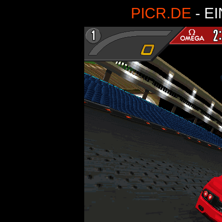
PICR.DE
- E