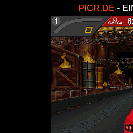
PICR.DE
- E