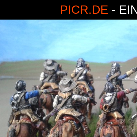
PICR.DE
- EI