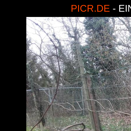
PICR.DE
- E