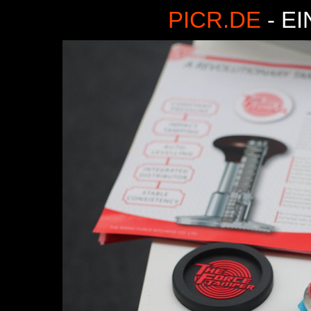
PICR.DE
- E