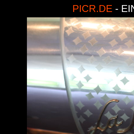
PICR.DE
- E