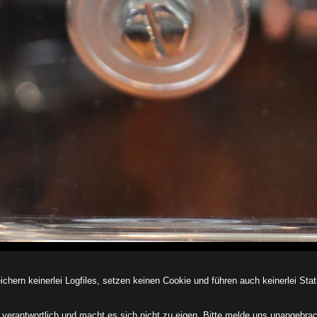
ern keinerlei Logfiles, setzen keinen Cookie und führen auch keinerlei Stati
des verantwortlich und macht es sich nicht zu eigen. Bitte melde uns unangebra