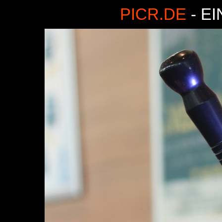
PICR.DE
- E