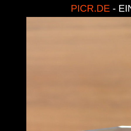
PICR.DE
- E