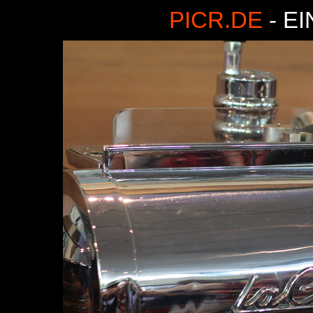
PICR.DE
- E