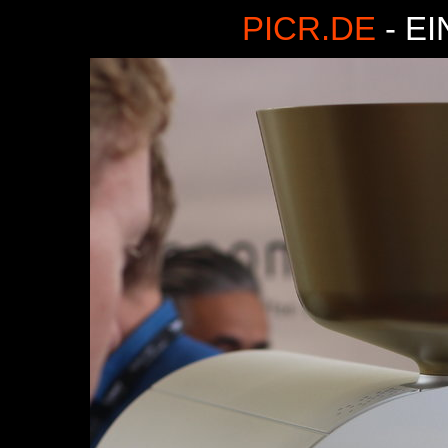
PICR.DE
- E