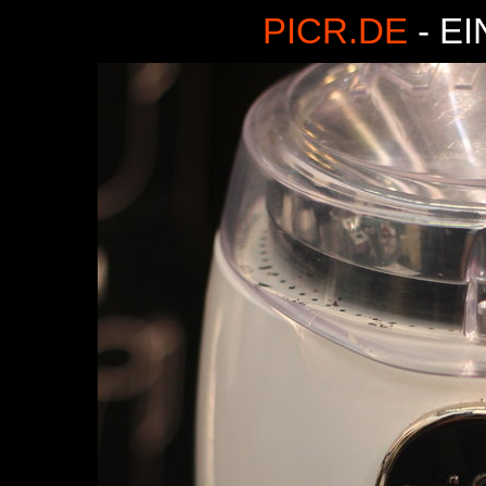
PICR.DE
- E