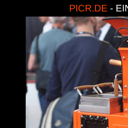
PICR.DE
- E