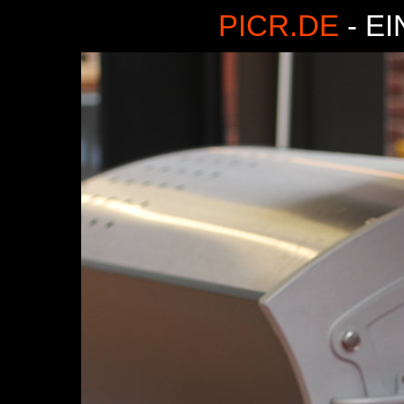
PICR.DE
- E