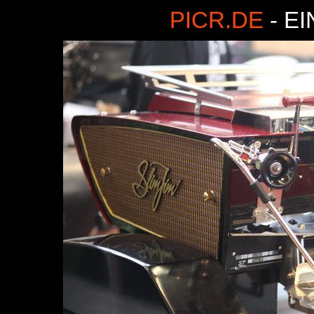
PICR.DE
- E