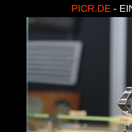
PICR.DE
- E