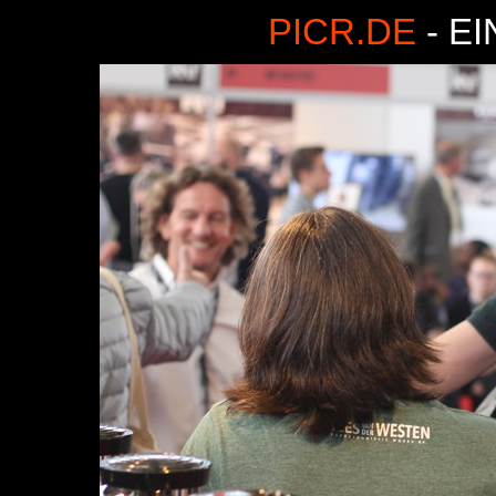
PICR.DE
- E