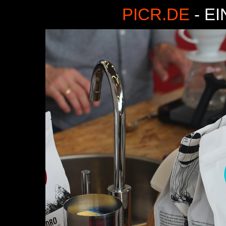
PICR.DE
- E