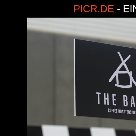
PICR.DE
- E