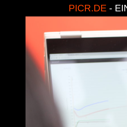
PICR.DE
- E