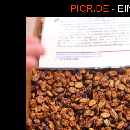
PICR.DE
- E