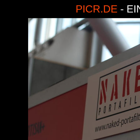
PICR.DE
- E