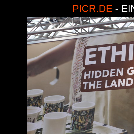
PICR.DE
- E