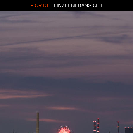
PICR.DE
- EINZELBILDANSICHT