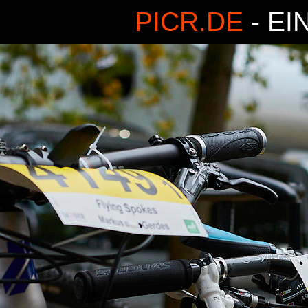
PICR.DE
- EI