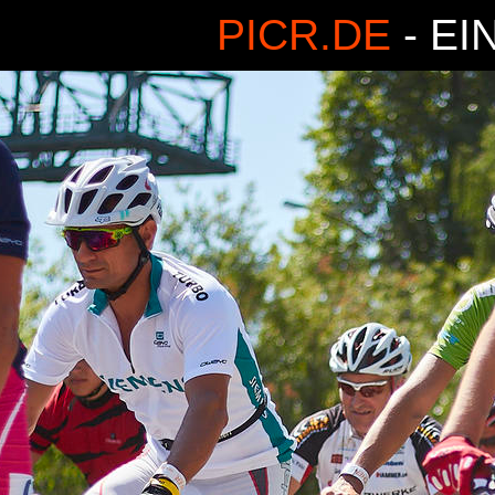
PICR.DE
- EI