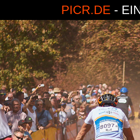
PICR.DE
- EI