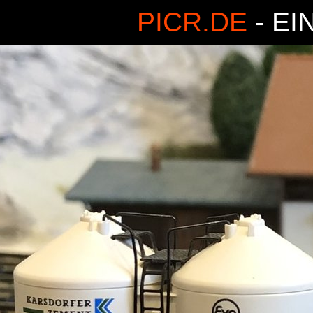
PICR.DE
- EI