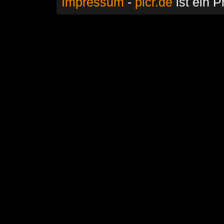
Impressum
-
picr.de
ist ein P