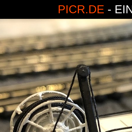
PICR.DE
- EI