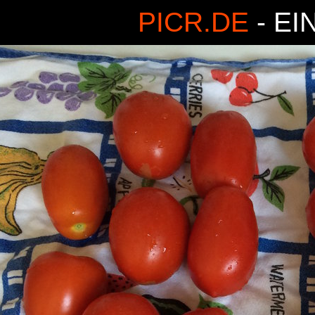
PICR.DE
- EI