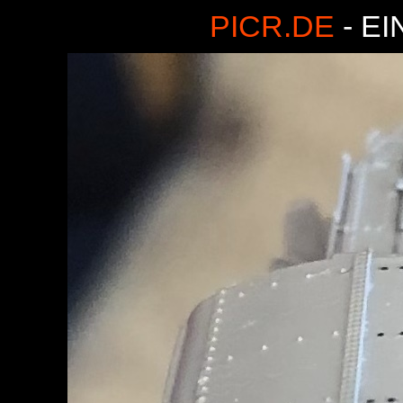
PICR.DE
- E