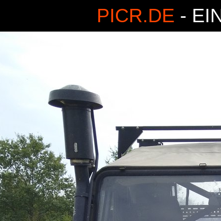
PICR.DE
- EI