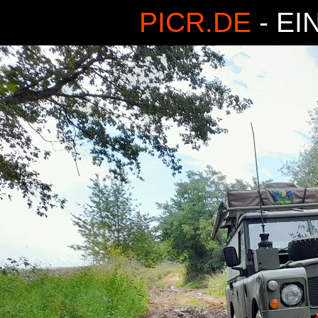
PICR.DE
- EI