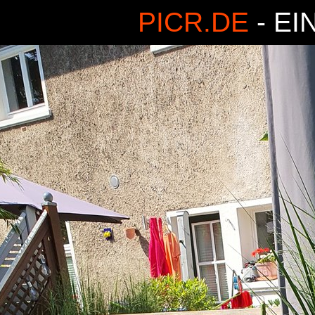
PICR.DE
- EI