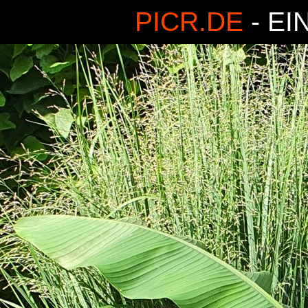
PICR.DE
- EI