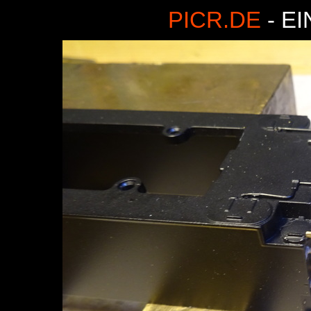
PICR.DE
- E