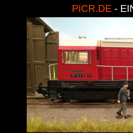
PICR.DE
- E