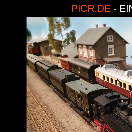
PICR.DE
- E