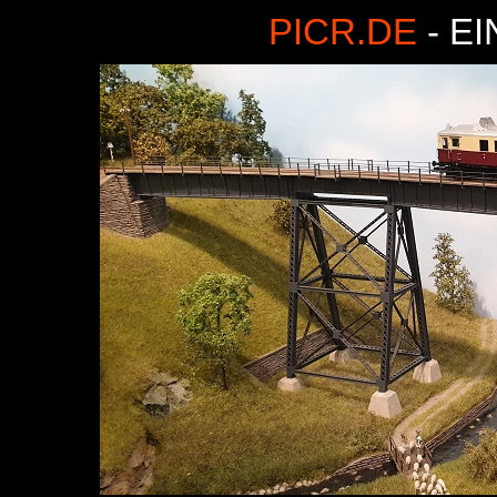
PICR.DE
- E