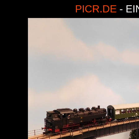
PICR.DE
- E