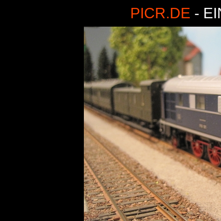
PICR.DE
- E