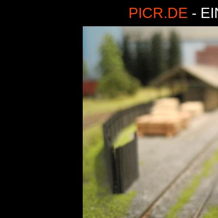
PICR.DE
- E