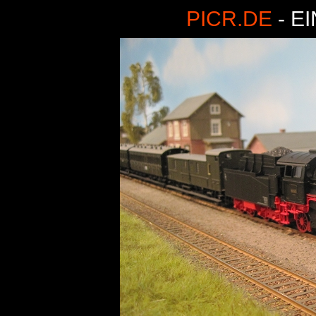
PICR.DE
- E