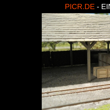
PICR.DE
- E