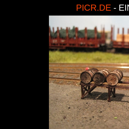
PICR.DE
- E